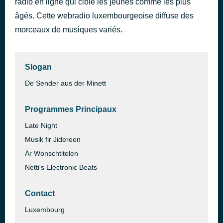
radio en ligne qui cible les jeunes comme les plus
Summer In The City
âgés. Cette webradio luxembourgeoise diffuse des
il y a 20 minutes
The Lovin' Spoonful
morceaux de musiques variés.
Slogan
De Sender aus der Minett
Programmes Principaux
Late Night
Musik fir Jidereen
Är Wonschtitelen
Netti's Electronic Beats
Contact
Luxembourg