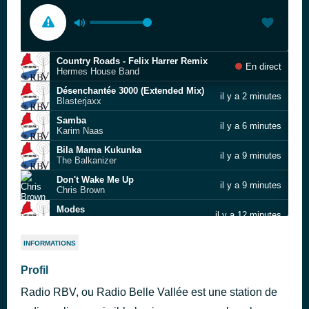
Country Roads - Felix Harrer Remix
En direct
Hermes House Band
Désenchantée 3000 (Extended Mix)
il y a 2 minutes
Blasterjaxx
Samba
il y a 6 minutes
Karim Naas
Bila Mama Kukunka
il y a 9 minutes
The Balkanizer
Don't Wake Me Up
il y a 9 minutes
Chris Brown
Modes
il y a 12 minutes
Alavy Feur
Hips Don't Lie - El Dorado World Tour Live
il y a 19 minutes
INFORMATIONS
Shakira
Barfuss durch den Sommer (Rocky Mountain Music) - Single/
Profil
il y a 19 minutes
Jürgen Drews
Radio RBV, ou Radio Belle Vallée est une station de
Vamos a la Playa - Original Version 1983
il y a 19 minutes
Righeira