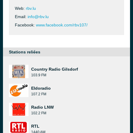
Web:
rbv.lu
Email:
info@rbv.lu
Facebook:
www.facebook.com/rbv107/
Stations reliées
Country Radio Gilsdorf
103.9 FM
Eldoradio
107.2 FM
Radio LNW
102.2 FM
RTL
1440 AM