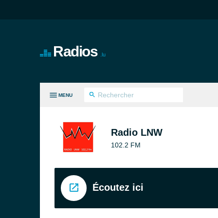
Radios
.lu
MENU
ES GENRES
Radio LNW
102.2 FM
Écoutez ici