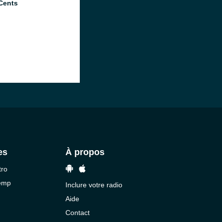
Cents
es
À propos
tro
temp
Inclure votre radio
Aide
Contact