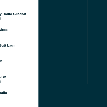
y Radio Gilsdorf
M
Mess
Gutt Laun
FM
 RBV
M
Radio