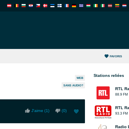
FAVORIS
Stations reliées
WEB
SANS AUDIO?
RTL Ra
88.9 FM
RTL Ra
J'aime (
1
)
(
0
)
93.3 FM
Radio 