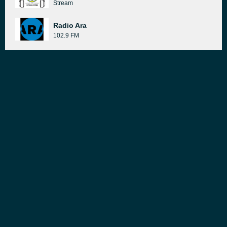
Stream
Radio Ara
102.9 FM