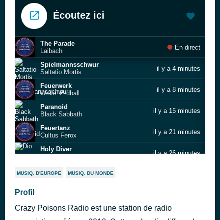
Écoutez ici
The Parade
En direct
Laibach
Spielmannsschwur
il y a 4 minutes
Saltatio Mortis
Feuerwerk
il y a 8 minutes
Welle: Erdball
Paranoid
il y a 15 minutes
Black Sabbath
Feuertanz
il y a 21 minutes
Cultus Ferox
Holy Diver
il y a 26 minutes
Dio
Midwintertears
il y a 30 minutes
MUSIQ. D'EUROPE
MUSIQ. DU MONDE
Tristania
SHES ON FIRE
Profil
il y a 38 minutes
D. Ocean
Crazy Poisons Radio est une station de radio
Farewell
il y a 42 minutes
Deine Lakaien