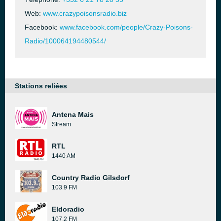
Web:
www.crazypoisonsradio.biz
Facebook:
www.facebook.com/people/Crazy-Poisons-
Radio/100064194480544/
Stations reliées
Antena Mais
Stream
RTL
1440 AM
Country Radio Gilsdorf
103.9 FM
Eldoradio
107.2 FM