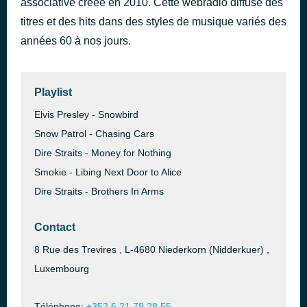
associative créée en 2010. Cette webradio diffuse des
Sklave
titres et des hits dans des styles de musique variés des
il y a 46 minutes
Nachtmahr
années 60 à nos jours.
Playlist
Elvis Presley - Snowbird
Snow Patrol - Chasing Cars
Dire Straits - Money for Nothing
Smokie - Libing Next Door to Alice
Dire Straits - Brothers In Arms
Contact
8 Rue des Trevires , L-4680 Niederkorn (Nidderkuer) ,
Luxembourg
Téléphone:
+352 6 21 78 28 55