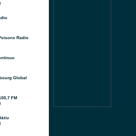
M
dio
Poisons Radio
ntinuo
ourg Global
100,7 FM
M
Aktiv
M