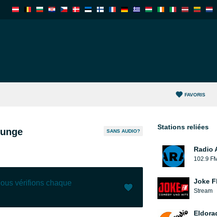
FAVORIS
Stations reliées
ounge
SANS AUDIO?
Radio 
102.9 F
Joke 
nous vérifions chaque
Stream
J'aime (
0
)
(
0
)
Eldora