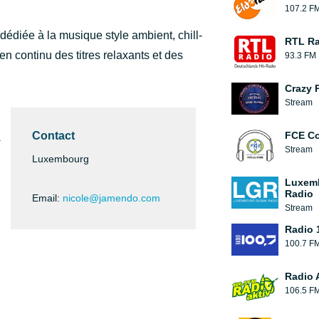
107.2 F
diée à la musique style ambient, chill-
RTL Ra
en continu des titres relaxants et des
93.3 FM
Crazy 
Stream
Contact
FCE Co
.
Stream
Luxembourg
Luxemb
Radio
Email:
nicole@jamendo.com
Stream
Radio 
100.7 F
Radio 
106.5 F